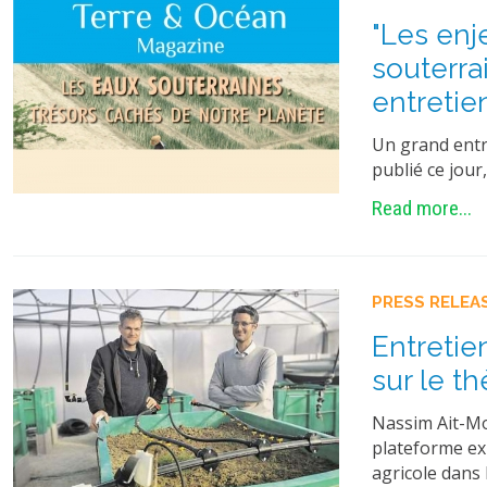
"Les enj
souterra
entretie
Un grand entr
publié ce jour
Read more...
PRESS RELEA
Entretie
sur le t
Nassim Ait-Mo
plateforme exp
agricole dans 