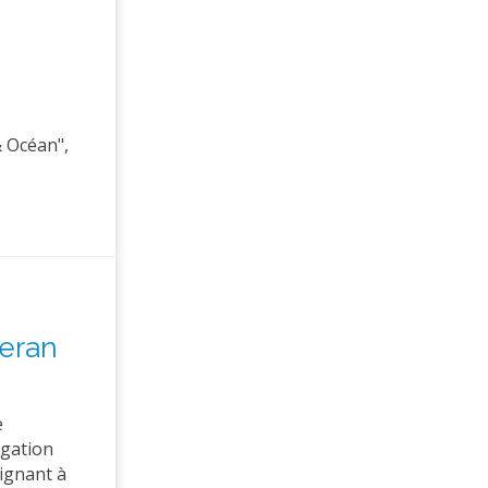
& Océan",
Heran
e
igation
eignant à