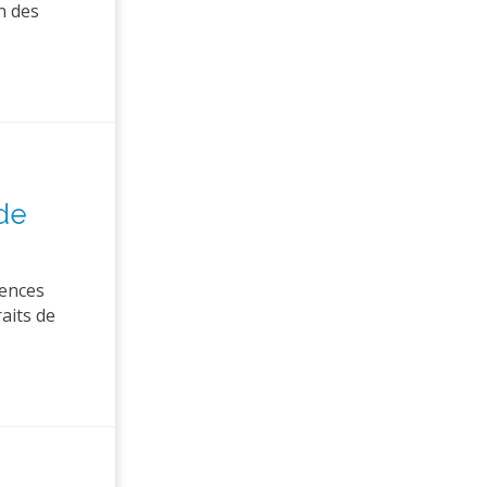
n des
 de
uences
raits de