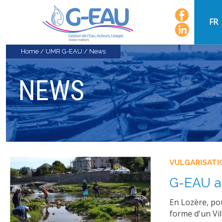
FR
Home
/
UMR G-EAU
/
News
NEWS
VULGARISATI
G-EAU a 
En Lozère, pou
forme d'un Vi