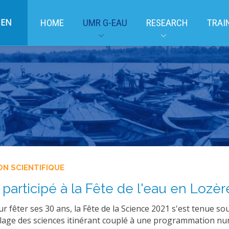
EN
HOME
UMR G-EAU
RESEARCH
TRAI
ON SCIENTIFIQUE
participé à la Fête de l'eau en Lozère
r fêter ses 30 ans, la Fête de la Science 2021 s'est tenue sou
llage des sciences itinérant couplé à une programmation nu