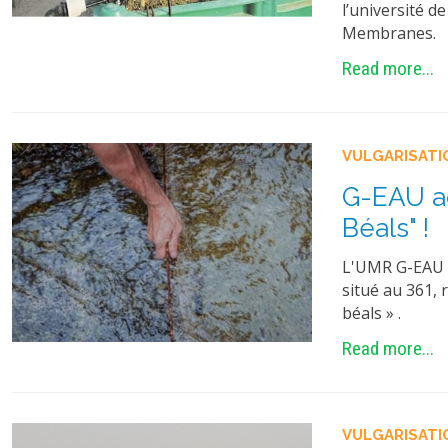
l’université d
Membranes. V
Read more...
VULGARISATI
G-EAU ac
Béals" !
L'UMR G-EAU a
situé au 361, 
béals » .
Read more...
VULGARISATI