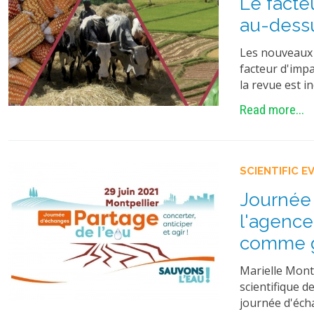
Le facte
au-dessu
Les nouveaux 
facteur d'impa
la revue est i
Read more...
SCIENTIFIC E
Journée 
l'agence
comme g
Marielle Mont
scientifique d
journée d'éch