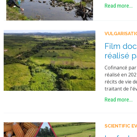
Read more...
VULGARISATI
Film doc
réalisé p
Cofinancé par
réalisé en 202
récits de vie 
traitant de l'é
Read more...
SCIENTIFIC E