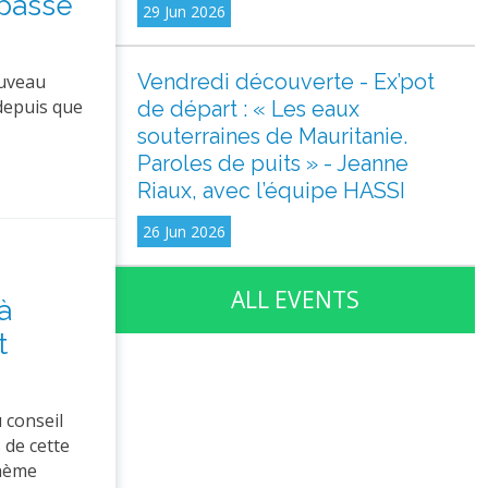
 passe
29 Jun 2026
Vendredi découverte - Ex’pot
ouveau
 depuis que
de départ : « Les eaux
souterraines de Mauritanie.
Paroles de puits » - Jeanne
Riaux, avec l’équipe HASSI
26 Jun 2026
ALL EVENTS
à
t
 conseil
 de cette
thème