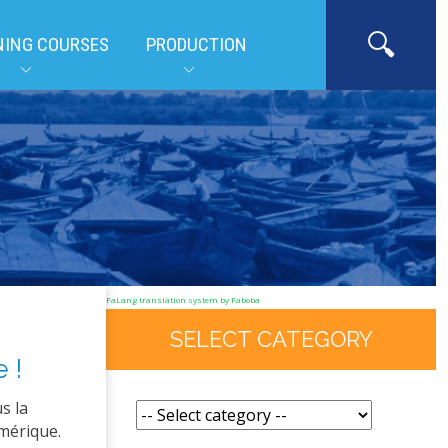
NING COURSES
PRODUCTION
FaLang translation system by Faboba
SELECT CATEGORY
 !
s la
mérique.