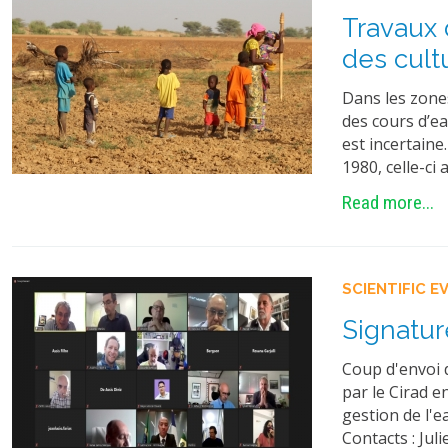
Travaux 
des cult
Dans les zones
des cours d’ea
est incertain
1980, celle-ci
Read more...
SCIENTIFIC E
Signatur
Coup d'envoi 
par le Cirad e
gestion de l'e
Contacts : Jul