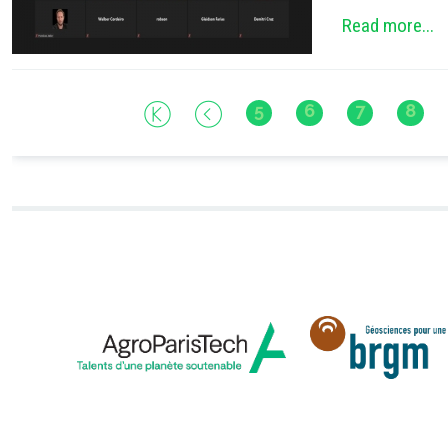
Read more...
5
6
7
8