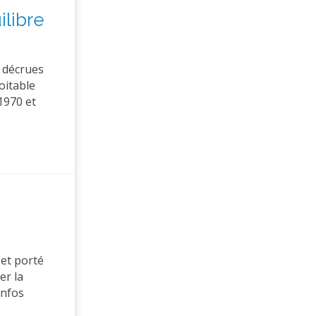
ilibre
t décrues
oitable
1970 et
 et porté
er la
infos