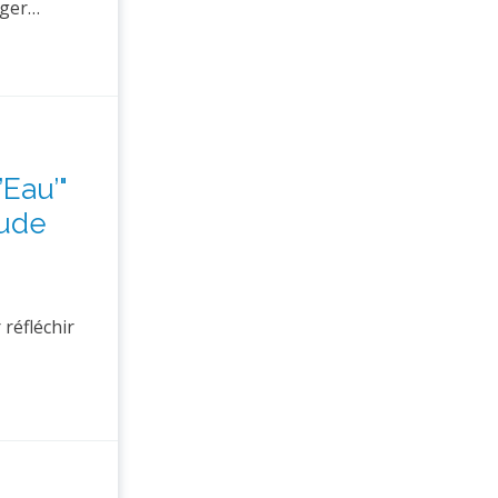
rger…
’Eau’"
lude
réfléchir