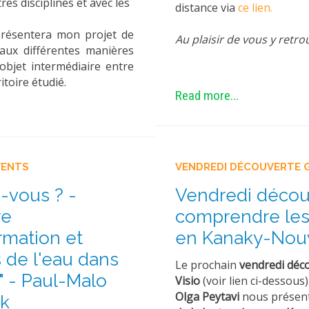
es disciplines et avec les
distance via
ce lien.
 présentera mon projet de
Au plaisir de vous y retr
 aux différentes manières
objet intermédiaire entre
ritoire étudié.
Read more...
VENTS
VENDREDI DÉCOUVERTE 
-vous ? -
Vendredi découv
re
comprendre les 
rmation et
en Kanaky-Nouv
 de l'eau dans
Le prochain
vendredi déc
" - Paul-Malo
Visio
(voir lien ci-dessous)
Olga Peytavi
nous présen
k