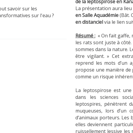
de la leptospirose en Ka
La présentation aura lieu 
ut savoir sur les
en Salle Aquadémie
(Bât. 
ansformatives sur l'eau ?
en distanciel
via le lien su
Résumé :
« On fait gaffe, 
les rats sont juste à côté.
sommes dans la nature. Le re
être vigilant. » Cet ext
reprend les mots d’un ag
propose une manière de 
comme un risque inhérent
La leptospirose est une
dans les sciences soci
leptospires, pénètrent 
muqueuses, lors d’un c
d’animaux porteurs. Les b
elles deviennent particul
ruissellement lessive les 