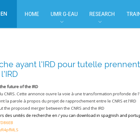
EN
HOME
UMR G-EAU
RESEARCH
TRAI
che ayant l'IRD pour tutelle prennent
l'IRD
 the future of the IRD
 CNRS. Cette annonce ouvre la voie à une transformation profonde de l'In
ent la parole à propos du projet de rapprochement entre le CNRS et l'IRD
bout the proposed merger between the CNRS and the IRD
urs des unités de recherche en / you can download in spagnish and port
Z7D86EB
pyR4pfMLS