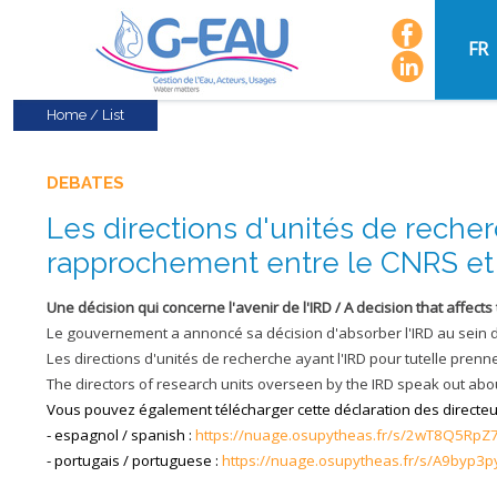
FR
Home
/
List
DEBATES
Les directions d'unités de recher
rapprochement entre le CNRS et 
Une décision qui concerne l'avenir de l'IRD / A decision that affects
Le gouvernement a annoncé sa décision d'absorber l'IRD au sein du
Les directions d'unités de recherche ayant l'IRD pour tutelle prenn
The directors of research units overseen by the IRD speak out a
Vous pouvez également télécharger cette déclaration des directe
- espagnol / spanish :
https://nuage.osupytheas.fr/s/2wT8Q5Rp
- portugais / portuguese :
https://nuage.osupytheas.fr/s/A9byp3