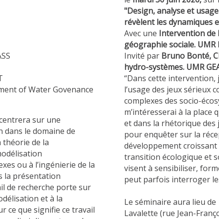
"
Design, analyse et usage
révèlent les dynamiques e
Avec une
Intervention de
géographie sociale. UMR
ASS
Invité par
Bruno Bonté,
C
hydro-systèmes. UMR GE
T
“Dans cette intervention, 
ment of Water Govenance
l’usage des jeux sérieux
complexes des socio-écosy
m’intéresserai à la place
ncentrera sur une
et dans la rhétorique des
n dans le domaine de
pour enquêter sur la récep
a théorie de la
développement croissant d
modélisation
transition écologique et s
es ou à l’ingénierie de la
visent à sensibiliser, fo
s la présentation
peut parfois interroger l
il de recherche porte sur
délisation et à la
Le séminaire aura lieu de 
r ce que signifie ce travail
Lavalette (rue Jean-Franç