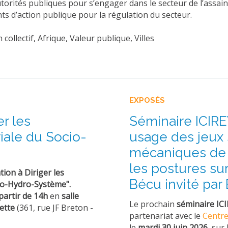
orités publiques pour s’engager dans le secteur de l’assainis
s d’action publique pour la régulation du secteur.
llectif, Afrique, Valeur publique, Villes
EXPOSÉS
er les
Séminaire ICIR
riale du Socio-
usage des jeux 
mécaniques de 
les postures su
tion à Diriger les
Bécu invité par
cio-Hydro-Système".
partir de 14h
en
salle
Le prochain
séminaire I
ette
(361, rue JF Breton -
partenariat avec le
Centre
le
mardi 30 juin 2026,
sur 