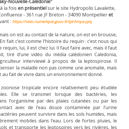
naky-Nouvelle-Calédonie"
à la fois
en présentiel
sur le site Hydropolis Lavalette,
Confluence - 361 rue JF Breton - 34090 Montpellier
et
ivant :
https://visio.numerique.gouv.fr/tjd-hmya-ypq
mais on est au contact de la nature, on est en brousse,
 En fait c’est comme l’histoire du requin : c’est nous qui
quin, lui, il est chez lui. Il faut faire avec, mais il faut
rait, tiré d’une vidéo du média calédonien Caledonia,
riculteur interviewé à propos de la leptospirose. Il
penser la maladie non pas comme une anomalie, mais
 au fait de vivre dans un environnement donné.
 zoonose tropicale encore relativement peu étudiée
ales. Elle se transmet lorsque des bactéries, les
dans l’organisme par des plaies cutanées ou par les
ontact avec de l’eau douce contaminée par l’urine
actéries peuvent survivre dans les sols humides, mais
ièrement mobiles dans l’eau. Lors de fortes pluies, le
sols et transporte les leptospires vers les rivières, les